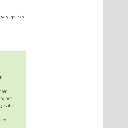
rging system
en
hlen.
enüber
ges ihr
len.