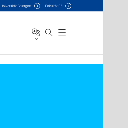
Uni
versität Stuttgart
F
akultät
05