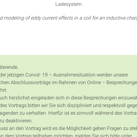
Ladesystem
d modeling of eddy current effects in a coil for an inductive cha
dierende,
der jetzigen Corvid- 19 – Ausnahmesituation werden unsere
chen Abschlussvorträge im Rahmen von Online – Besprechung
hrt.
auch herzlichst eingeladen sich in diese Besprechungen einzuwä
s Vortrags bitten wir Sie sich diszipliniert und respektvoll geg
agenden zu verhalten. Hierfür ist es sinnvoll während des Vortra
zu deaktivieren.
uss an den Vortrag wird es die Möglichkeit geben Fragen zu stel
 an dem Vortrag teilhaben möchten, melden Sie sich bitte unter