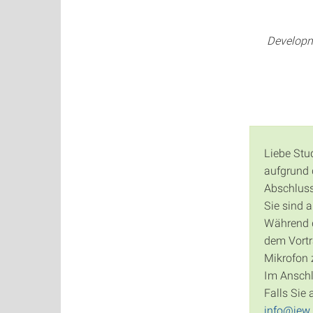
Developme
Liebe Stu
aufgrund 
Abschluss
Sie sind 
Während de
dem Vortr
Mikrofon 
Im Anschl
Falls Sie
info@iew.u