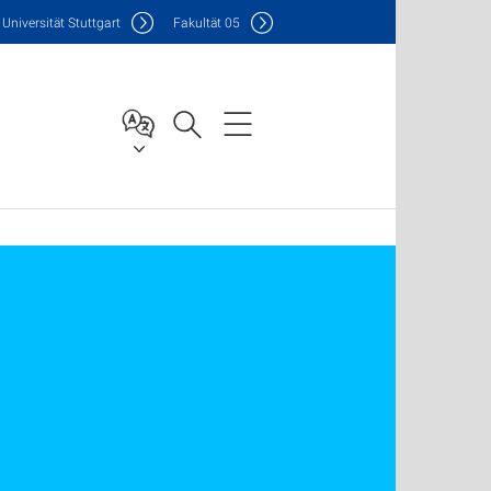
Uni
versität Stuttgart
F
akultät
05