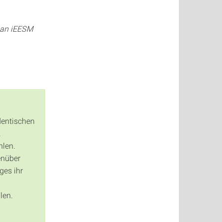
f an iEESM
dentischen
.
hlen.
enüber
ges ihr
len.