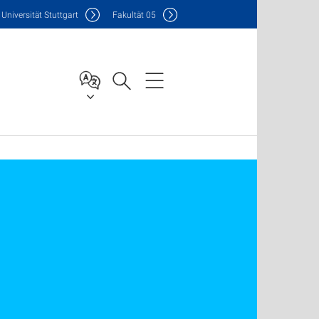
Uni
versität Stuttgart
F
akultät
05