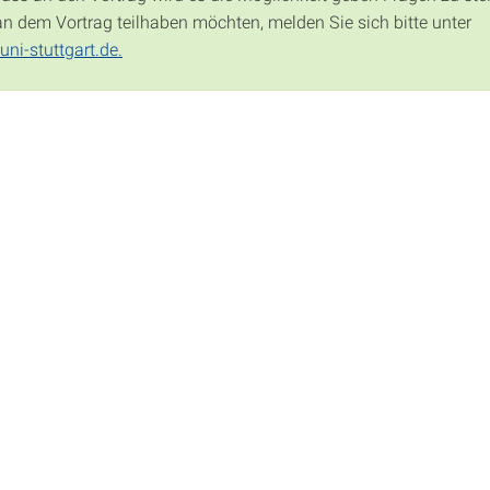
 an dem Vortrag teilhaben möchten, melden Sie sich bitte unter
ni-stuttgart.de.