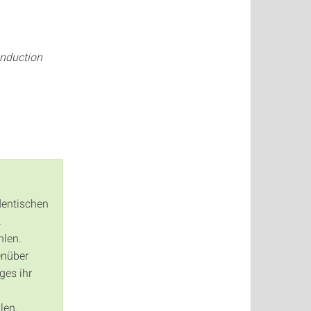
nduction
dentischen
.
hlen.
enüber
ges ihr
len.