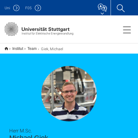
Uni
F
05
Institut für Elektrische Energiewandlung
Giek, Michael
Institut
Team
Herr M.Sc.
Michael Giek