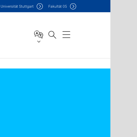
Uni
versität Stuttgart
F
akultät
05