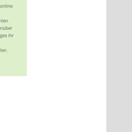
online
hlen.
enüber
ges ihr
len.