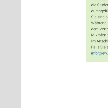
die Stude
durchgefü
Sie sind 
Während de
dem Vortr
Mikrofon 
Im Anschl
Falls Sie
info@iew.u