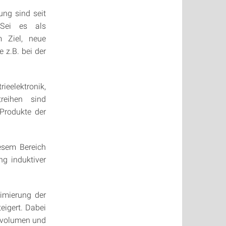
ung sind seit
 Sei es als
m Ziel, neue
 z.B. bei der
ieelektronik,
reihen sind
 Produkte der
iesem Bereich
ng induktiver
imierung der
igert. Dabei
mvolumen und