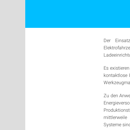
Der Einsat
Elektrofah
Ladeeinricht
Es existiere
kontaktlose 
Werkzeugmas
Zu den Anwen
Energievers
Produktion
mittlerweile
Systeme sind