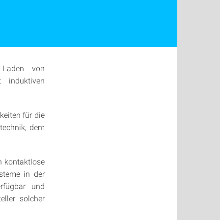
m Laden von
 induktiven
eiten für die
stechnik, dem
n kontaktlose
steme in der
rfügbar und
eller solcher