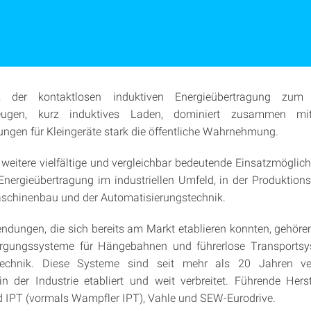
z der kontaktlosen induktiven Energieübertragung zu
rzeugen, kurz induktives Laden, dominiert zusammen mit
ungen für Kleingeräte stark die öffentliche Wahrnehmung.
n weitere vielfältige und vergleichbar bedeutende Einsatzmöglichk
Energieübertragung im industriellen Umfeld, in der Produktion
chinenbau und der Automatisierungstechnik.
dungen, die sich bereits am Markt etablieren konnten, gehöre
orgungssysteme für Hängebahnen und führerlose Transportsy
stechnik. Diese Systeme sind seit mehr als 20 Jahren ve
 in der Industrie etabliert und weit verbreitet. Führende Herst
 IPT (vormals Wampfler IPT), Vahle und SEW-Eurodrive.