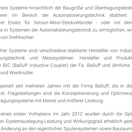
inere Systeme hinsichtlich der Baugröße und Übertragungsleist
hren im Bereich der Automatisierungstechnik etabliert:
reier Ersatz für Sensor-Aktor-Steckverbinder - oder mit de
de in Systemen der Automatisierungstechnik zu ermöglichen, wie
von Drehtischen
cher Systeme sind verschiedene etablierte Hersteller von Industr
erungstechnik und Messsystemen. Hersteller und Produkt
 BIC (Balluff Inductive Coupler) der Fa. Balluff und ähnliche
 und Weidmüller.
eriert seit mehreren Jahren mit der Firma Balluff, die in d
ist. Fragestellungen sind die Konzeptionierung und Optimieru
ragungssysteme mit kleiner und mittlerer Leistung.
ines ersten Vorhabens im Jahr 2012 wurden durch die Opt
en Systemauslegung Leistung und Wirkungsgrad erheblich geste
e Änderung an den eigentlichen Spulensystemen sowie Baurau