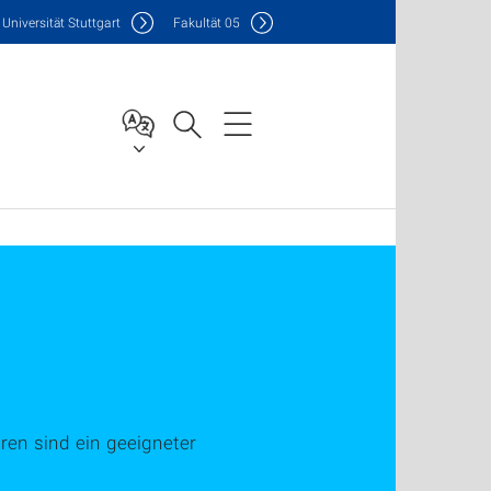
Uni
versität Stuttgart
F
akultät
05
ren sind ein geeigneter