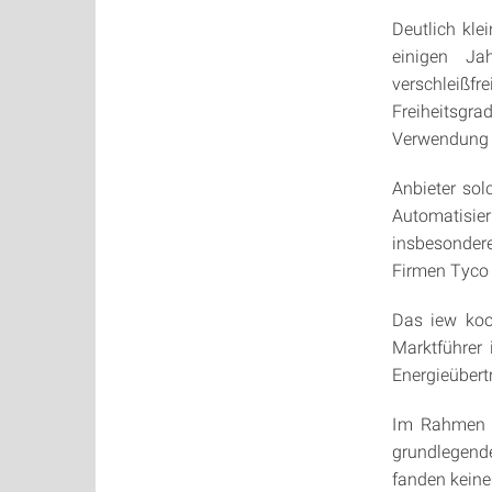
Deutlich kle
einigen Ja
verschleißf
Freiheitsgra
Verwendung 
Anbieter sol
Automatisi
insbesondere
Firmen Tyco
Das iew koop
Marktführer 
Energieübert
Im Rahmen e
grundlegend
fanden kein