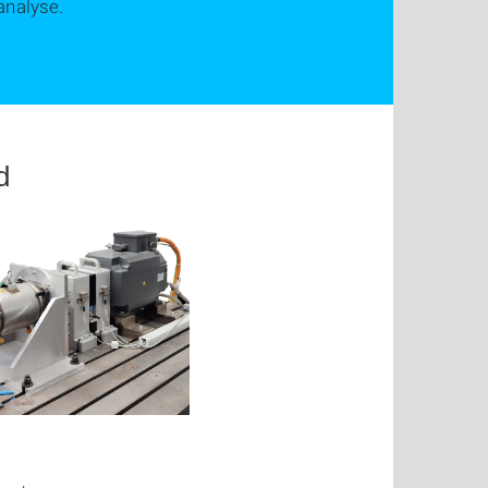
analyse.
d