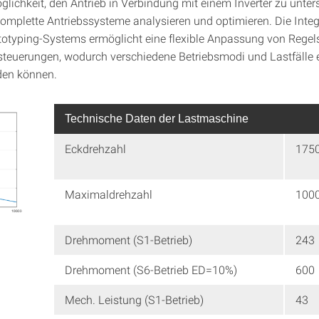
glichkeit, den Antrieb in Verbindung mit einem Inverter zu unter
komplette Antriebssysteme analysieren und optimieren. Die Integ
typing-Systems ermöglicht eine flexible Anpassung von Regels
steuerungen, wodurch verschiedene Betriebsmodi und Lastfälle e
den können.
Technische Daten der Lastmaschine
Eckdrehzahl
175
Maximaldrehzahl
100
Drehmoment (S1-Betrieb)
243
Drehmoment (S6-Betrieb ED=10%)
600
Mech. Leistung (S1-Betrieb)
43