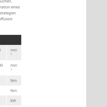
suchen,
ration eines
trategien
ffizient
-
0
min
1
-
00
min
1
Nm
Nm
kW