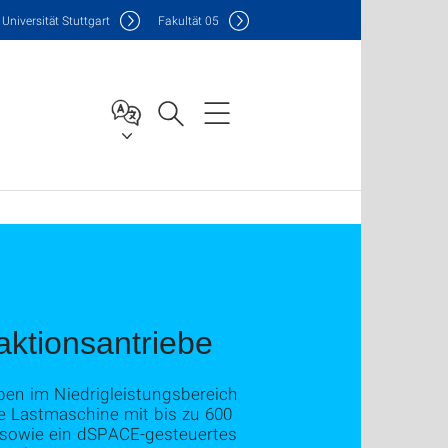
Uni
versität Stuttgart
F
akultät
05
aktionsantriebe
ben im Niedrigleistungsbereich
ne Lastmaschine mit bis zu 600
) sowie ein dSPACE-gesteuertes