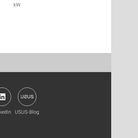
kW
kedIn
USUS-Blog