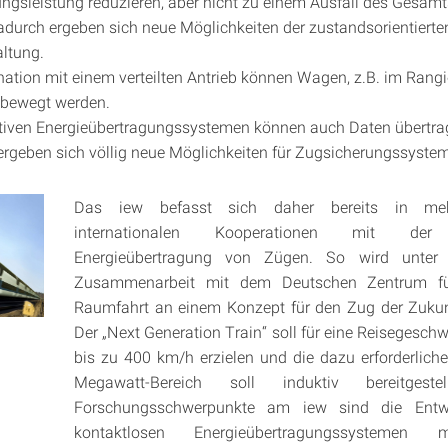
ngsleistung reduzieren, aber nicht zu einem Ausfall des Gesam
adurch ergeben sich neue Möglichkeiten der zustandsorientierte
ltung.
ation mit einem verteilten Antrieb können Wagen, z.B. im Rangi
bewegt werden.
ktiven Energieübertragungssystemen können auch Daten übertra
rgeben sich völlig neue Möglichkeiten für Zugsicherungssyste
Das iew befasst sich daher bereits in mehr
internationalen Kooperationen mit der 
Energieübertragung von Zügen. So wird unter
Zusammenarbeit mit dem Deutschen Zentrum fü
Raumfahrt an einem Konzept für den Zug der Zukunf
Der „Next Generation Train“ soll für eine Reisegeschw
bis zu 400 km/h erzielen und die dazu erforderlich
Megawatt-Bereich soll induktiv bereitgeste
Forschungsschwerpunkte am iew sind die Entw
kontaktlosen Energieübertragungssystemen