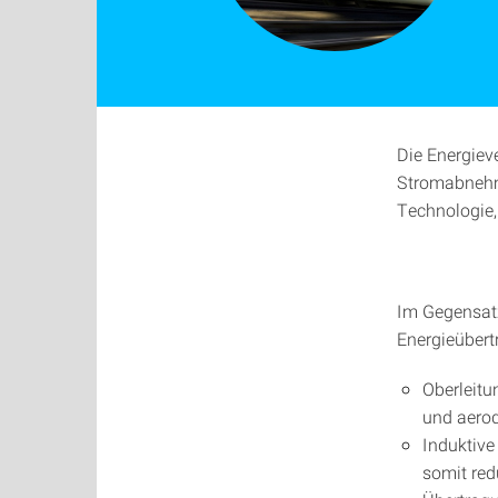
Die Energiev
Stromabnehme
Technologie,
Im Gegensatz
Energieübert
Oberleitu
und aerod
Induktive
somit red