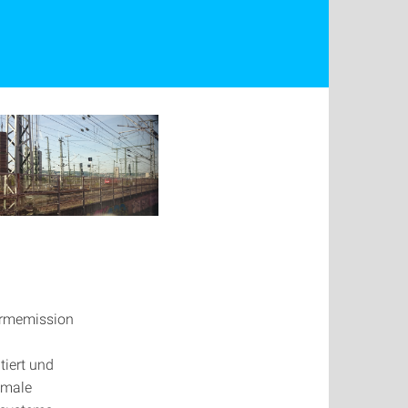
ärmemission
tiert und
imale