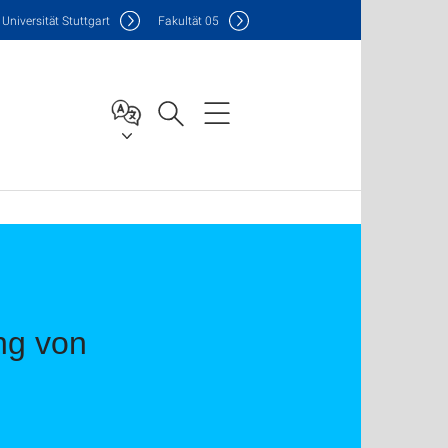
Uni
versität Stuttgart
F
akultät
05
ng von