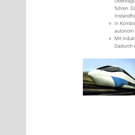
Übertragu
führen. D
Instandha
In Kombin
autonom 
Mit indu
Dadurch e