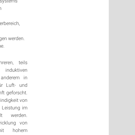
tsystems
n
erbereich,
gen werden.
me.
eren, teils
induktiven
 anderem in
r Luft- und
t geforscht.
indigkeit von
e Leistung im
llt werden.
icklung von
 mit hohem