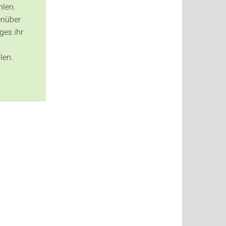
hlen.
enüber
ges ihr
len.