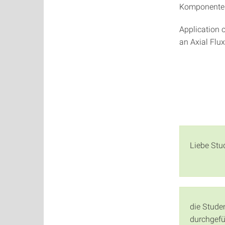
Komponenten
Application 
an Axial Flu
Liebe Stu
die Stude
durchgefü