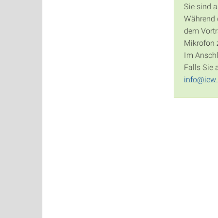
Sie sind 
Während de
dem Vortr
Mikrofon 
Im Anschl
Falls Sie
info@iew.u