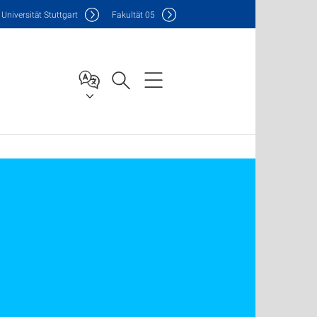
Uni
versität Stuttgart
F
akultät
05