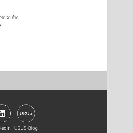
ench for
r
kedIn
USUS-Blog