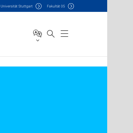
Uni
versität Stuttgart
F
akultät
05