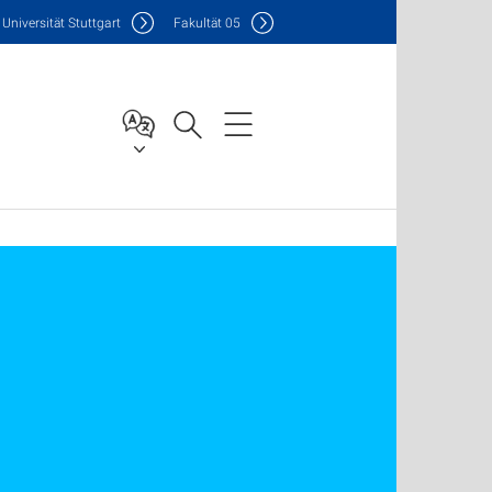
Uni
versität Stuttgart
F
akultät
05