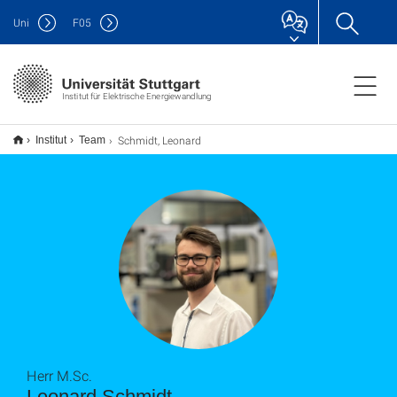
Uni
F
05
Institut für Elektrische Energiewandlung
Schmidt, Leonard
Institut
Team
Herr M.Sc.
Leonard Schmidt