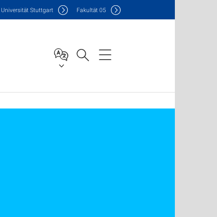
Uni
versität Stuttgart
F
akultät
05